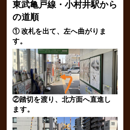
東武亀戸線・小村井駅から
の道順
① 改札を出て、左へ曲がりま
す。
②踏切を渡り、北方面へ直進し
ます。